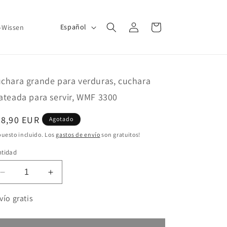
Iniciar
I
Carrito
Español
r-Wissen
sesión
d
i
o
chara grande para verduras, cuchara
m
ateada para servir, WMF 3300
a
ecio
38,90 EUR
Agotado
bitual
uesto incluido. Los
gastos de envío
son gratuitos!
ntidad
Reducir
Aumentar
cantidad
cantidad
para
para
vío gratis
Cuchara
Cuchara
grande
grande