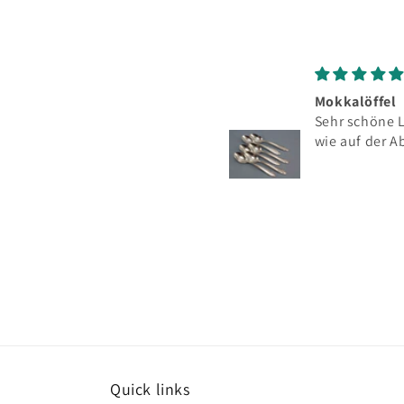
es
Mokkalöffel
,
Sehr schöne Löffel,
800er
wie auf der Abbildung
Quick links