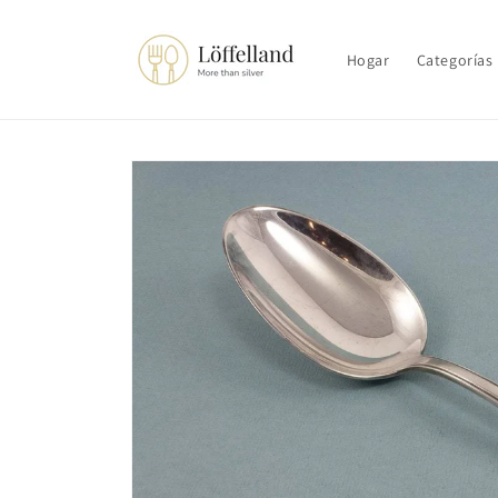
Ir
directamente
al contenido
Hogar
Categorías
Ir
directamente
a la
información
del producto