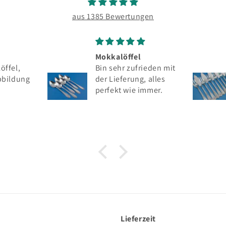
aus 1385 Bewertungen
Mokkalöffel
Sehr schönes
Bin sehr zufrieden mit
Fischbesteck
der Lieferung, alles
Freundlicher
perfekt wie immer.
Kundendienst,
Beschreibung auf de
Webseite sehr gut,
Lieferung ok
Lieferzeit