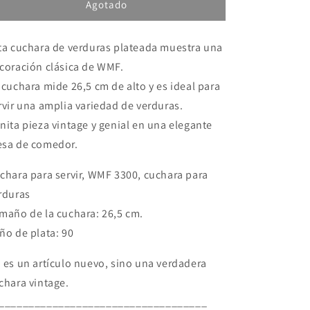
para
para
Agotado
verduras,
verduras,
cuchara
cuchara
ta cuchara de verduras plateada muestra una
plateada
plateada
para
para
coración clásica de WMF.
servir,
servir,
 cuchara mide 26,5 cm de alto y es ideal para
WMF
WMF
rvir una amplia variedad de verduras.
3300
3300
nita pieza vintage y genial en una elegante
sa de comedor.
chara para servir, WMF 3300, cuchara para
rduras
maño de la cuchara: 26,5 cm.
ño de plata: 90
 es un artículo nuevo, sino una verdadera
chara vintage.
___________________________________