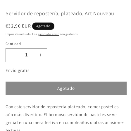
en
e
una
u
Servidor de repostería, plateado, Art Nouveau
ventana
v
modal
m
Precio
€32,90 EUR
Agotado
habitual
Impuesto incluido. Los
gastos de envío
son gratuitos!
Cantidad
Reducir
Aumentar
cantidad
cantidad
para
para
Envío gratis
Servidor
Servidor
de
de
repostería,
repostería,
Agotado
plateado,
plateado,
Art
Art
Con este servidor de repostería plateado, comer pastel es
Nouveau
Nouveau
aún más divertido. El hermoso servidor de pasteles se ve
genial en una mesa festiva en cumpleaños u otras ocasiones
festivas.