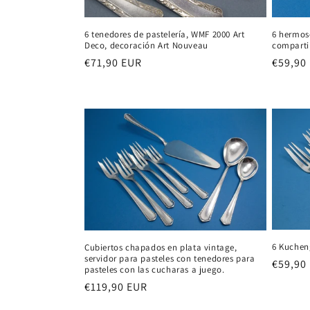
i
6 tenedores de pastelería, WMF 2000 Art
6 hermoso
ó
Deco, decoración Art Nouveau
comparti
Precio
€71,90 EUR
Precio
€59,90
n
habitual
habitu
:
6 Kuchen
Cubiertos chapados en plata vintage,
servidor para pasteles con tenedores para
Precio
€59,90
pasteles con las cucharas a juego.
habitu
Precio
€119,90 EUR
habitual