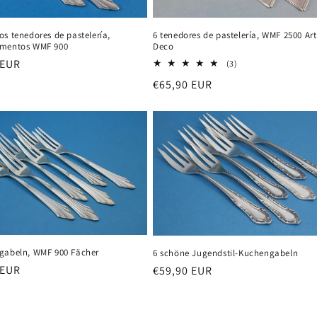
s tenedores de pastelería,
6 tenedores de pastelería, WMF 2500 Art
mentos WMF 900
Deco
 EUR
3
(3)
reseñas
al
Precio
€65,90 EUR
totales
habitual
gabeln, WMF 900 Fächer
6 schöne Jugendstil-Kuchengabeln
 EUR
Precio
€59,90 EUR
al
habitual