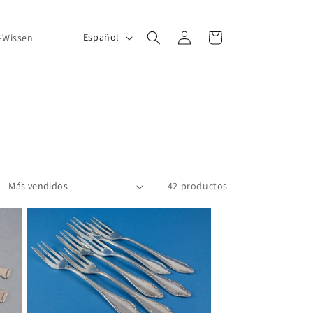
Iniciar
I
Carrito
Español
r-Wissen
sesión
d
i
o
m
a
42 productos