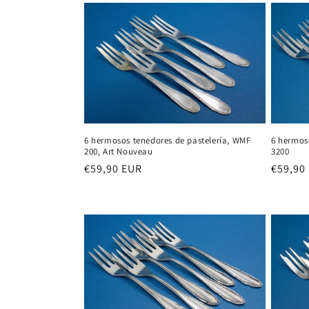
6 hermosos tenedores de pastelería, WMF
6 hermos
200, Art Nouveau
3200
Precio
€59,90 EUR
Precio
€59,90
habitual
habitu