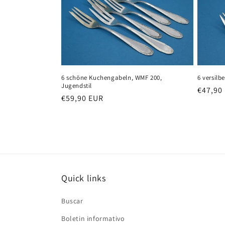
6 schöne Kuchengabeln, WMF 200,
6 versil
Jugendstil
Precio
€47,90
Precio
€59,90 EUR
habitu
habitual
Quick links
Buscar
Boletin informativo