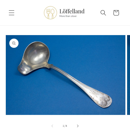
콘텐츠
로 건너
카
뛰기
트
제품 정
보로 건
너뛰기
모
달
의
1
/
4
에