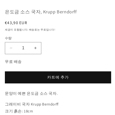
서
미
은도금 소스 국자, Krupp Berndorff
디
어
1
2
정
€43,90 EUR
열
가
기
세금이 포함됩니다. 배송료는 무료입니다!
수량
은
은
도
도
무료 배송
금
금
소
소
스
스
카트에 추가
국
국
자,
자,
문양이 예쁜 은도금 소스 국자.
Krupp
Krupp
Berndorff
Berndorff
그레이비 국자 Krupp Berndorff
수
수
량
량
크기 흙손: 18cm