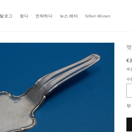
탈로그
찾다
연락하다
뉴스 레터
Silber-Wissen
멋
€
세
수
무