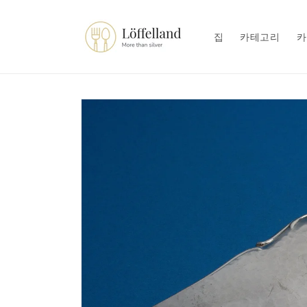
콘텐츠
로 건너
뛰기
집
카테고리
카
제품 정
보로 건
너뛰기