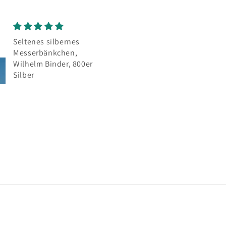
es
Mokkalöffel
,
Sehr schöne Löffel,
800er
wie auf der Abbildung