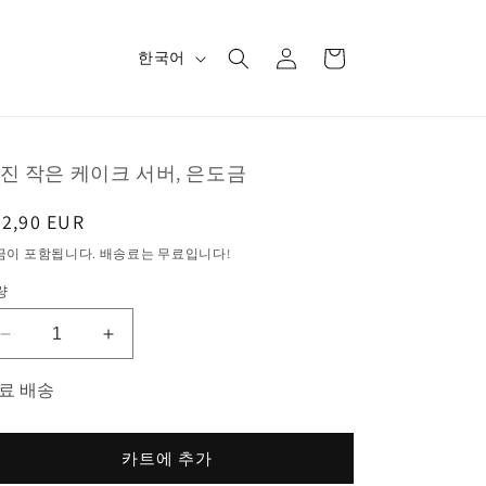
로
카
언
그
한국어
트
어
인
진 작은 케이크 서버, 은도금
정
32,90 EUR
가
금이 포함됩니다. 배송료는 무료입니다!
량
멋
멋
진
진
료 배송
작
작
은
은
케
케
카트에 추가
이
이