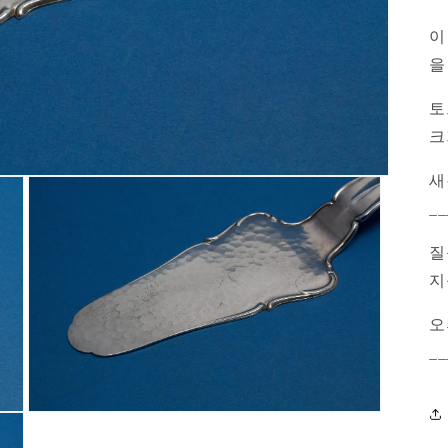
이
을
토
크
새
__
질
지
오
__
모
달