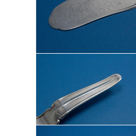
모
달
에
서
미
디
어
1
열
기
모
달