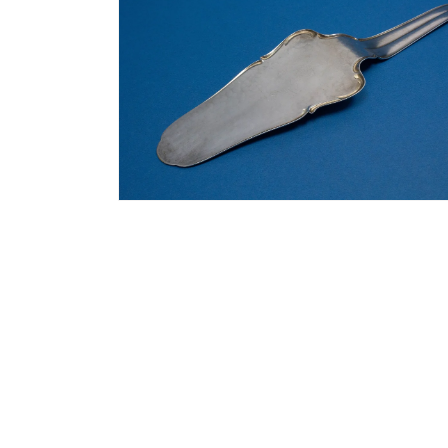
에
서
미
디
어
2
열
기
모
달
에
서
미
디
어
4
열
기