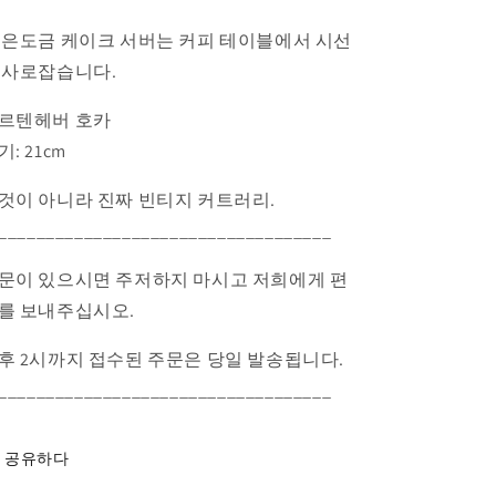
크
크
 은도금 케이크 서버는 커피 테이블에서 시선
서
서
버,
버,
 사로잡습니다.
은
은
르텐헤버 호카
도
도
금
금
기: 21cm
수
수
것이 아니라 진짜 빈티지 커트러리.
량
량
줄
늘
___________________________________
임
림
문이 있으시면 주저하지 마시고 저희에게 편
를 보내주십시오.
후 2시까지 접수된 주문은 당일 발송됩니다.
___________________________________
공유하다