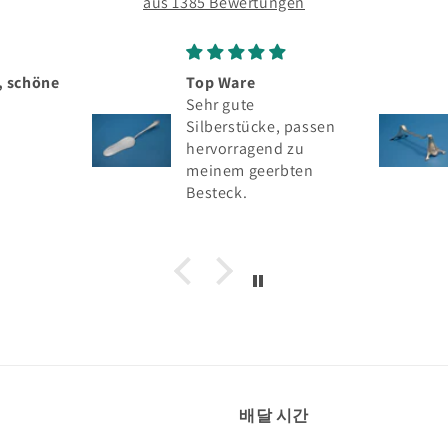
aus 1385 Bewertungen
Top Ware
Seltenes silbern
Sehr gute
Messerbänkchen
Silberstücke, passen
Wilhelm Binder, 
hervorragend zu
Silber
meinem geerbten
Besteck.
배달 시간