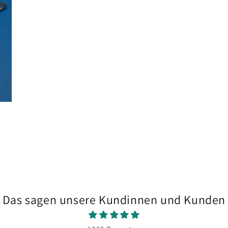
에
서
미
디
어
3
열
기
Das sagen unsere Kundinnen und Kunden