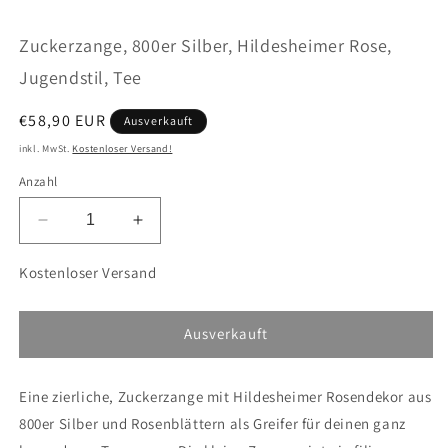
öffnen
ö
Zuckerzange, 800er Silber, Hildesheimer Rose,
Jugendstil, Tee
Normaler
€58,90 EUR
Ausverkauft
Preis
inkl. MwSt.
Kostenloser Versand!
Anzahl
Verringere
Erhöhe
die
die
Menge
Menge
Kostenloser Versand
für
für
Zuckerzange,
Zuckerzange,
800er
800er
Ausverkauft
Silber,
Silber,
Hildesheimer
Hildesheimer
Eine zierliche, Zuckerzange mit Hildesheimer Rosendekor aus
Rose,
Rose,
Jugendstil,
Jugendstil,
800er Silber und Rosenblättern als Greifer für deinen ganz
Tee
Tee