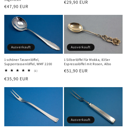
Normaler
€29,90 EUR
Normaler
€47,90 EUR
:
Preis
Preis
Ausverkauft
Ausverkauft
1 schöner Tassenlöffel,
1 Silberlöffel für Mokka, 835er
Suppentassenlöffel, WMF 2200
Espressolöffel mit Rosen, Albo
Normaler
€51,90 EUR
1
(1)
Bewertungen
Preis
Normaler
€35,90 EUR
insgesamt
Preis
Ausverkauft