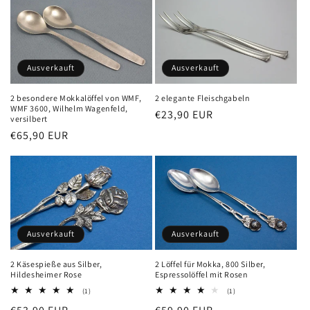
Ausverkauft
Ausverkauft
2 besondere Mokkalöffel von WMF,
2 elegante Fleischgabeln
WMF 3600, Wilhelm Wagenfeld,
Normaler
€23,90 EUR
versilbert
Preis
Normaler
€65,90 EUR
Preis
Ausverkauft
Ausverkauft
2 Käsespieße aus Silber,
2 Löffel für Mokka, 800 Silber,
Hildesheimer Rose
Espressolöffel mit Rosen
1
1
(1)
(1)
Bewertungen
Bewertungen
insgesamt
insgesamt