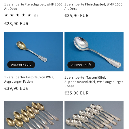
1 versilberte Fleischgabel, WMF 2500
1 versilberte Fleischgabel, WMF 2500
Art Deco
Art Deco
Normaler
€35,90 EUR
3
(3)
Bewertungen
Preis
Normaler
€23,90 EUR
insgesamt
Preis
Ausverkauft
Ausverkauft
1 versilberter Eislöffel von WMF,
1 versilberter Tassenlöffel,
Augsburger Faden
Suppentassenlöffel, WMF Augsburger
Faden
Normaler
€39,90 EUR
Normaler
€35,90 EUR
Preis
Preis