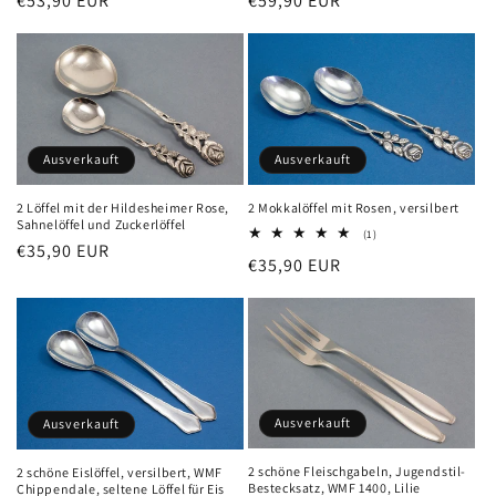
Normaler
€53,90 EUR
Normaler
€59,90 EUR
Preis
Preis
Ausverkauft
Ausverkauft
2 Löffel mit der Hildesheimer Rose,
2 Mokkalöffel mit Rosen, versilbert
Sahnelöffel und Zuckerlöffel
1
(1)
Normaler
€35,90 EUR
Bewertungen
Normaler
€35,90 EUR
insgesamt
Preis
Preis
Ausverkauft
Ausverkauft
2 schöne Fleischgabeln, Jugendstil-
2 schöne Eislöffel, versilbert, WMF
Bestecksatz, WMF 1400, Lilie
Chippendale, seltene Löffel für Eis