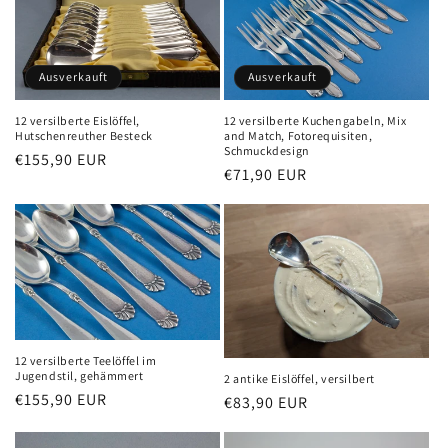
Ausverkauft
Ausverkauft
12 versilberte Eislöffel,
12 versilberte Kuchengabeln, Mix
Hutschenreuther Besteck
and Match, Fotorequisiten,
Schmuckdesign
Normaler
€155,90 EUR
Normaler
€71,90 EUR
Preis
Preis
12 versilberte Teelöffel im
Jugendstil, gehämmert
2 antike Eislöffel, versilbert
Normaler
€155,90 EUR
Normaler
€83,90 EUR
Preis
Preis