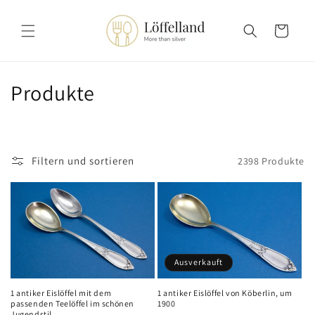
Direkt
zum
Inhalt
Warenkorb
K
Produkte
a
t
Filtern und sortieren
2398 Produkte
e
g
o
r
Ausverkauft
i
1 antiker Eislöffel mit dem
1 antiker Eislöffel von Köberlin, um
e
passenden Teelöffel im schönen
1900
Jugendstil