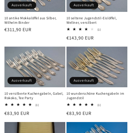
Ausverkauft
Ausverkauft
10 antike Mokkalöffel aus Silber,
10 seltene Jugendstil-Eislöffel,
Wilhelm Binder
Wellner, versilbert
Normaler
€311,90 EUR
1
(1)
Bewertungen
Preis
Normaler
€143,90 EUR
insgesamt
Preis
Ausverkauft
Ausverkauft
10 versilberte Kuchengabeln, Gabel,
10 wunderschöne Kuchengabeln im
Rokoko, Tee Party
Jugendstil
1
1
(1)
(1)
Bewertungen
Bewertungen
Normaler
€83,90 EUR
Normaler
€83,90 EUR
insgesamt
insgesamt
Preis
Preis