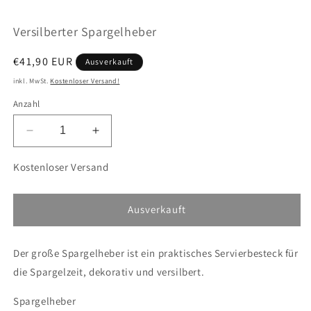
öffnen
ö
Versilberter Spargelheber
Normaler
€41,90 EUR
Ausverkauft
Preis
inkl. MwSt.
Kostenloser Versand!
Anzahl
Verringere
Erhöhe
die
die
Menge
Menge
Kostenloser Versand
für
für
Versilberter
Versilberter
Spargelheber
Spargelheber
Ausverkauft
Der große Spargelheber ist ein praktisches Servierbesteck für
die Spargelzeit, dekorativ und versilbert.
Spargelheber