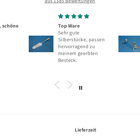
aus 1385 Bewertungen
Top Ware
Seltenes silb
Sehr gute
Messerbänkc
Silberstücke, passen
Wilhelm Binde
hervorragend zu
Silber
meinem geerbten
Besteck.
Lieferzeit