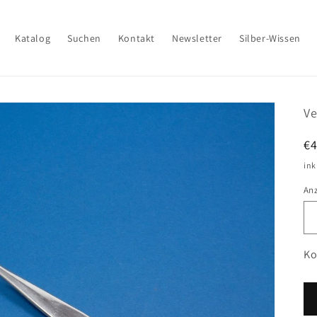
Katalog
Suchen
Kontakt
Newsletter
Silber-Wissen
Ve
N
€
Pr
ink
An
Ko