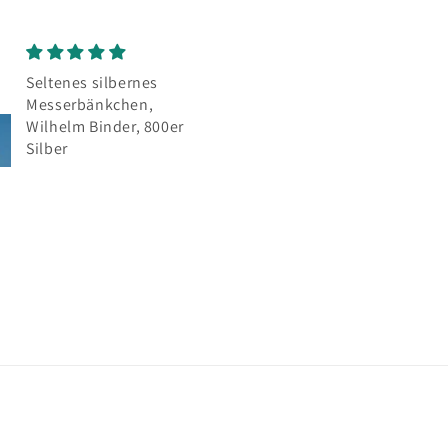
ernes
Mokkalöffel
hen,
Sehr schöne Löffel,
r, 800er
wie auf der Abbildung