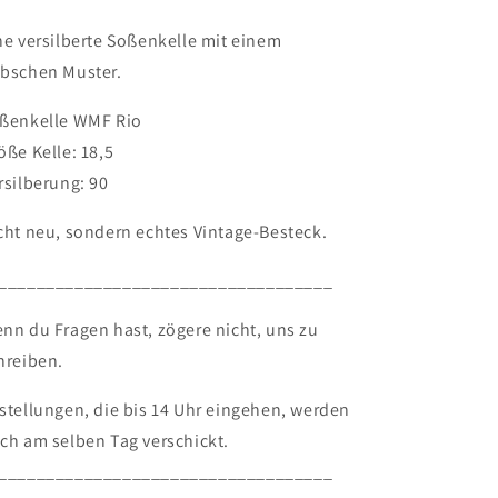
Rio
Rio
ne versilberte Soßenkelle mit einem
bschen Muster.
ßenkelle WMF Rio
öße Kelle: 18,5
rsilberung: 90
cht neu, sondern echtes Vintage-Besteck.
___________________________________
nn du Fragen hast, zögere nicht, uns zu
hreiben.
stellungen, die bis 14 Uhr eingehen, werden
ch am selben Tag verschickt.
___________________________________