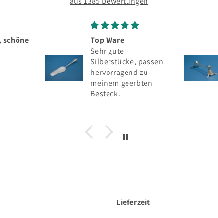
aus 1385 Bewertungen
 Ware
Seltenes silbernes
 gute
Messerbänkchen,
erstücke, passen
Wilhelm Binder, 800er
orragend zu
Silber
nem geerbten
eck.
Lieferzeit