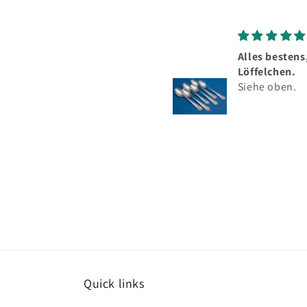
Alles bestens, schöne
Top
Löffelchen.
Sehr
Siehe oben.
Silb
herv
mei
Best
Quick links