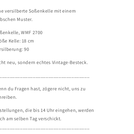
2700
2700
ne versilberte Soßenkelle mit einem
bschen Muster.
ßenkelle, WMF 2700
öße Kelle: 18 cm
rsilberung: 90
cht neu, sondern echtes Vintage-Besteck.
___________________________________
nn du Fragen hast, zögere nicht, uns zu
hreiben.
stellungen, die bis 14 Uhr eingehen, werden
ch am selben Tag verschickt.
___________________________________