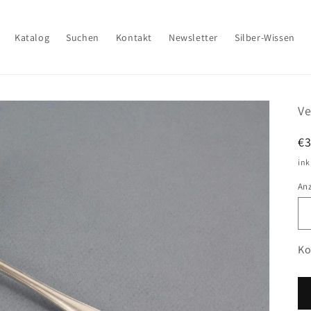
Katalog
Suchen
Kontakt
Newsletter
Silber-Wissen
Ve
N
€
Pr
ink
An
Ko