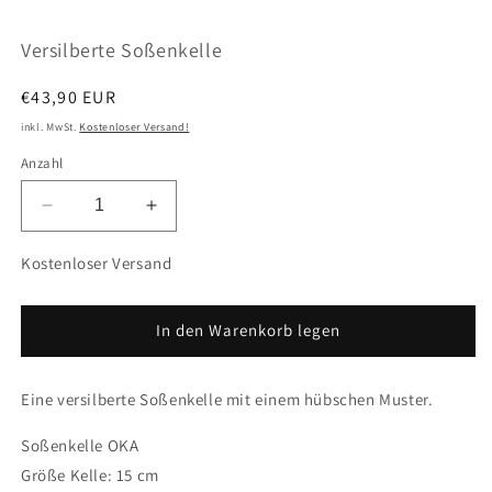
öffnen
ö
Versilberte Soßenkelle
Normaler
€43,90 EUR
Preis
inkl. MwSt.
Kostenloser Versand!
Anzahl
Verringere
Erhöhe
die
die
Menge
Menge
Kostenloser Versand
für
für
Versilberte
Versilberte
Soßenkelle
Soßenkelle
In den Warenkorb legen
Eine versilberte Soßenkelle mit einem hübschen Muster.
Soßenkelle OKA
Größe Kelle: 15 cm