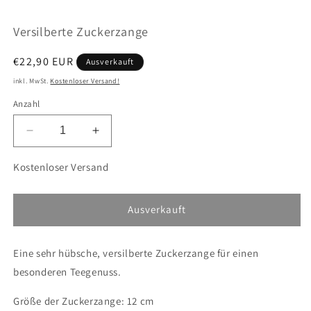
öffnen
ö
Versilberte Zuckerzange
Normaler
€22,90 EUR
Ausverkauft
Preis
inkl. MwSt.
Kostenloser Versand!
Anzahl
Verringere
Erhöhe
die
die
Menge
Menge
Kostenloser Versand
für
für
Versilberte
Versilberte
Zuckerzange
Zuckerzange
Ausverkauft
Eine sehr hübsche, versilberte Zuckerzange für einen
besonderen Teegenuss.
Größe der Zuckerzange: 12 cm