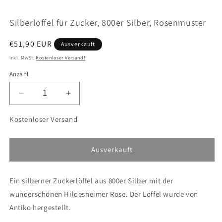
öffnen
ö
Silberlöffel für Zucker, 800er Silber, Rosenmuster
Normaler
€51,90 EUR
Ausverkauft
Preis
inkl. MwSt.
Kostenloser Versand!
Anzahl
Verringere
Erhöhe
die
die
Menge
Menge
Kostenloser Versand
für
für
Silberlöffel
Silberlöffel
für
für
Ausverkauft
Zucker,
Zucker,
800er
800er
Ein silberner Zuckerlöffel aus 800er Silber mit der
Silber,
Silber,
Rosenmuster
Rosenmuster
wunderschönen Hildesheimer Rose. Der Löffel wurde von
Antiko hergestellt.