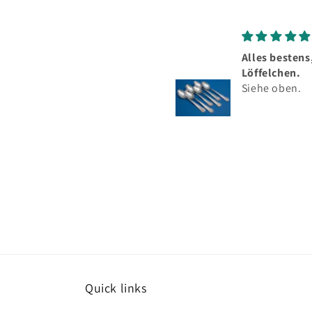
Alles bestens, schöne
Top Ware
Löffelchen.
Sehr gute
Siehe oben.
Silberstücke,
hervorragend
meinem geer
Besteck.
Quick links