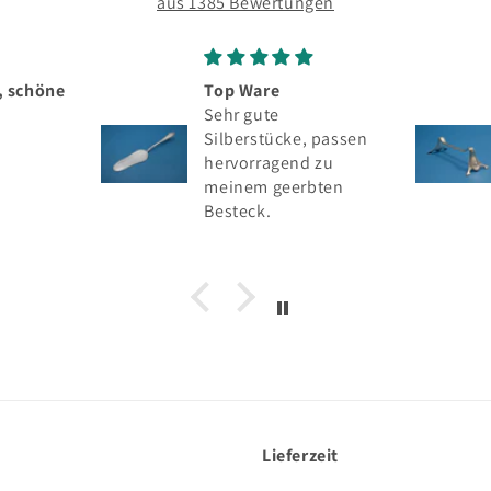
aus 1385 Bewertungen
Seltenes silbernes
Messerbänkchen,
 passen
Wilhelm Binder, 800er
 zu
Silber
bten
Lieferzeit