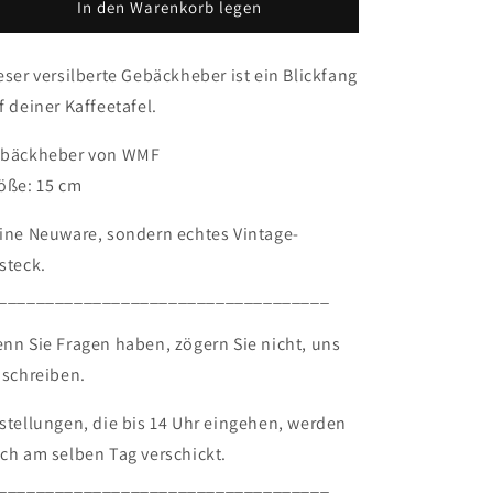
versilberter
versilberter
In den Warenkorb legen
Gebäckheber
Gebäckheber
von
von
eser versilberte Gebäckheber ist ein Blickfang
WMF
WMF
f deiner Kaffeetafel.
bäckheber von WMF
öße: 15 cm
ine Neuware, sondern echtes Vintage-
steck.
___________________________________
nn Sie Fragen haben, zögern Sie nicht, uns
 schreiben.
stellungen, die bis 14 Uhr eingehen, werden
ch am selben Tag verschickt.
___________________________________