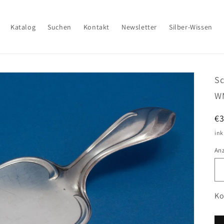
Katalog
Suchen
Kontakt
Newsletter
Silber-Wissen
Sc
W
N
€
Pr
ink
An
Ko