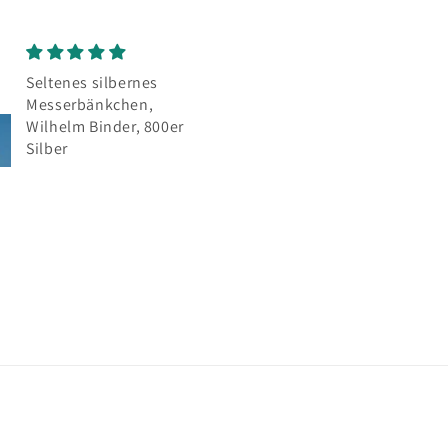
Mokkalöffel
Mokkalöffel
Sehr schöne Löffel,
Bin sehr zufrieden
wie auf der Abbildung
der Lieferung, alle
perfekt wie immer