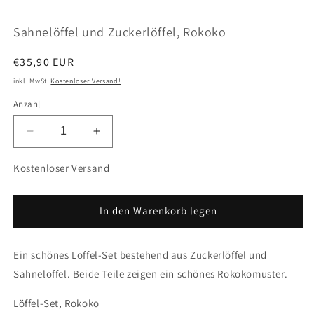
öffnen
ö
Sahnelöffel und Zuckerlöffel, Rokoko
Normaler
€35,90 EUR
Preis
inkl. MwSt.
Kostenloser Versand!
Anzahl
Verringere
Erhöhe
die
die
Menge
Menge
Kostenloser Versand
für
für
Sahnelöffel
Sahnelöffel
und
und
In den Warenkorb legen
Zuckerlöffel,
Zuckerlöffel,
Rokoko
Rokoko
Ein schönes Löffel-Set bestehend aus Zuckerlöffel und
Sahnelöffel. Beide Teile zeigen ein schönes Rokokomuster.
Löffel-Set, Rokoko