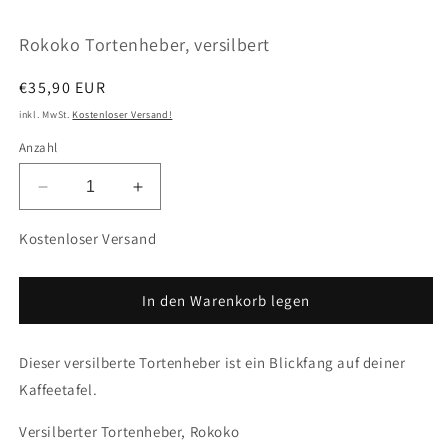
öffnen
ö
Rokoko Tortenheber, versilbert
Normaler
€35,90 EUR
Preis
inkl. MwSt.
Kostenloser Versand!
Anzahl
Verringere
Erhöhe
die
die
Menge
Menge
Kostenloser Versand
für
für
Rokoko
Rokoko
Tortenheber,
Tortenheber,
In den Warenkorb legen
versilbert
versilbert
Dieser versilberte Tortenheber ist ein Blickfang auf deiner
Kaffeetafel.
Versilberter Tortenheber, Rokoko