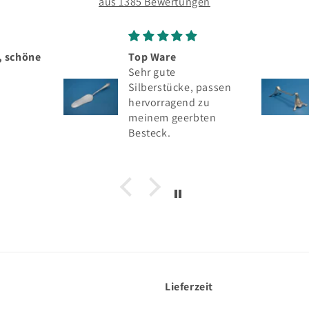
aus 1385 Bewertungen
 Ware
Seltenes silbernes
 gute
Messerbänkchen,
erstücke, passen
Wilhelm Binder, 800er
orragend zu
Silber
nem geerbten
eck.
Lieferzeit