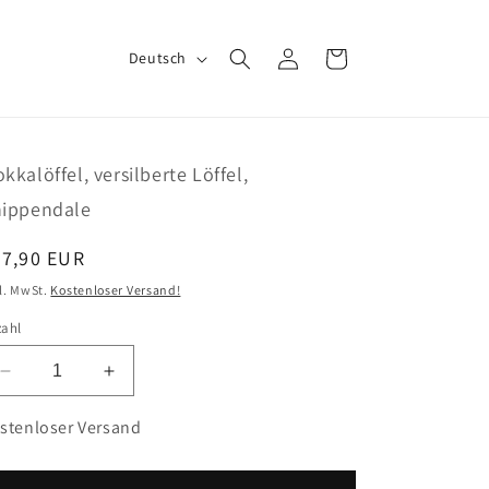
S
Einloggen
Warenkorb
Deutsch
p
r
a
kkalöffel, versilberte Löffel,
c
ippendale
h
e
ormaler
47,90 EUR
eis
l. MwSt.
Kostenloser Versand!
zahl
Verringere
Erhöhe
die
die
Menge
Menge
stenloser Versand
für
für
Mokkalöffel,
Mokkalöffel,