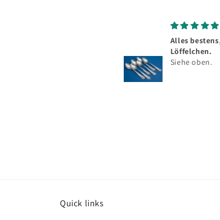
Alles bestens, schöne
Top
Löffelchen.
Sehr
Siehe oben.
Silb
herv
mei
Best
Quick links