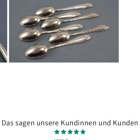
Modal
öffnen
Medien
5
in
Modal
öffnen
Das sagen unsere Kundinnen und Kunden