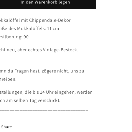
versilberte
versilberte
In den Warenkorb legen
Löffel,
Löffel,
Chippendale
Chippendale
kkalöffel mit Chippendale-Dekor
öße des Mokkalöffels: 11 cm
rsilberung: 90
cht neu, aber echtes Vintage-Besteck.
___________________________________
nn du Fragen hast, zögere nicht, uns zu
hreiben.
stellungen, die bis 14 Uhr eingehen, werden
ch am selben Tag verschickt.
___________________________________
Share