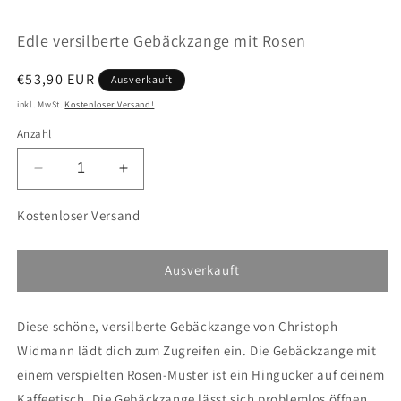
öffnen
ö
Edle versilberte Gebäckzange mit Rosen
Normaler
€53,90 EUR
Ausverkauft
Preis
inkl. MwSt.
Kostenloser Versand!
Anzahl
Verringere
Erhöhe
die
die
Menge
Menge
Kostenloser Versand
für
für
Edle
Edle
versilberte
versilberte
Ausverkauft
Gebäckzange
Gebäckzange
mit
mit
Diese schöne, versilberte Gebäckzange von Christoph
Rosen
Rosen
Widmann lädt dich zum Zugreifen ein. Die Gebäckzange mit
einem verspielten Rosen-Muster ist ein Hingucker auf deinem
Kaffeetisch. Die Gebäckzange lässt sich problemlos öffnen