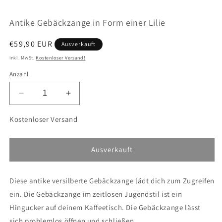
öffnen
ö
Antike Gebäckzange in Form einer Lilie
Normaler
€59,90 EUR
Ausverkauft
Preis
inkl. MwSt.
Kostenloser Versand!
Anzahl
Verringere
Erhöhe
die
die
Menge
Menge
Kostenloser Versand
für
für
Antike
Antike
Gebäckzange
Gebäckzange
Ausverkauft
in
in
Form
Form
Diese antike versilberte Gebäckzange lädt dich zum Zugreifen
einer
einer
Lilie
Lilie
ein. Die Gebäckzange im zeitlosen Jugendstil ist ein
Hingucker auf deinem Kaffeetisch. Die Gebäckzange lässt
sich problemlos öffnen und schließen.