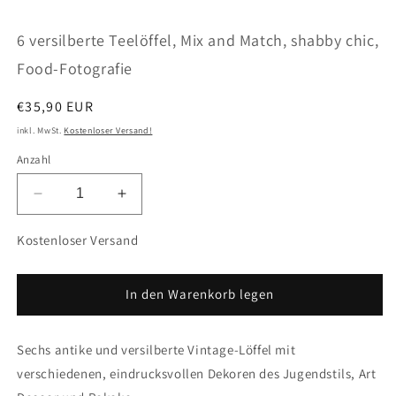
öffnen
ö
6 versilberte Teelöffel, Mix and Match, shabby chic,
Food-Fotografie
Normaler
€35,90 EUR
Preis
inkl. MwSt.
Kostenloser Versand!
Anzahl
Verringere
Erhöhe
die
die
Menge
Menge
Kostenloser Versand
für
für
6
6
versilberte
versilberte
In den Warenkorb legen
Teelöffel,
Teelöffel,
Mix
Mix
Sechs antike und versilberte Vintage-Löffel mit
and
and
Match,
Match,
verschiedenen, eindrucksvollen Dekoren des Jugendstils, Art
shabby
shabby