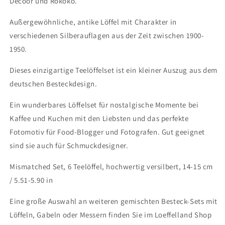
Decoor und Rokoko.
chic,
chic,
Food-
Food-
Außergewöhnliche, antike Löffel mit Charakter in
Fotografie
Fotografie
verschiedenen Silberauflagen aus der Zeit zwischen 1900-
1950.
Dieses einzigartige Teelöffelset ist ein kleiner Auszug aus dem
deutschen Besteckdesign.
Ein wunderbares Löffelset für nostalgische Momente bei
Kaffee und Kuchen mit den Liebsten und das perfekte
Fotomotiv für Food-Blogger und Fotografen. Gut geeignet
sind sie auch für Schmuckdesigner.
Mismatched Set, 6 Teelöffel, hochwertig versilbert, 14-15 cm
/ 5.51-5.90 in
Eine große Auswahl an weiteren gemischten Besteck-Sets mit
Löffeln, Gabeln oder Messern finden Sie im Loeffelland Shop