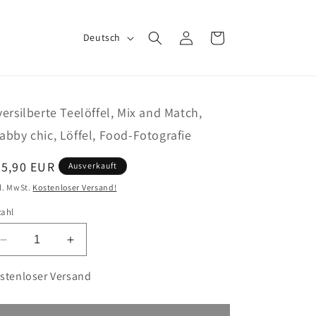
S
Einloggen
Warenkorb
Deutsch
p
r
a
versilberte Teelöffel, Mix and Match,
c
abby chic, Löffel, Food-Fotografie
h
e
ormaler
35,90 EUR
Ausverkauft
eis
l. MwSt.
Kostenloser Versand!
zahl
Verringere
Erhöhe
die
die
Menge
Menge
stenloser Versand
für
für
6
6