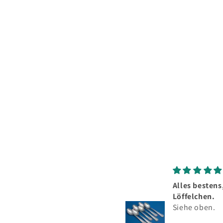
6
in
Modal
öffnen
Alles bestens, schöne
To
Löffelchen.
Se
Siehe oben.
Si
he