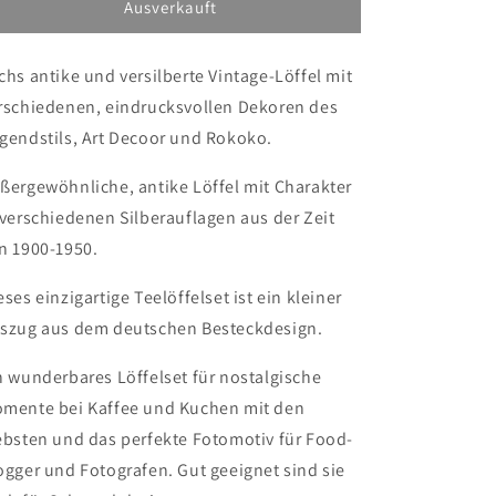
versilberte
versilberte
Ausverkauft
Teelöffel,
Teelöffel,
Mix
Mix
chs antike und versilberte Vintage-Löffel mit
and
and
Match,
Match,
rschiedenen, eindrucksvollen Dekoren des
shabby
shabby
gendstils, Art Decoor und Rokoko.
chic,
chic,
Löffel,
Löffel,
ßergewöhnliche, antike Löffel mit Charakter
Food-
Food-
Fotografie
Fotografie
 verschiedenen Silberauflagen aus der Zeit
n 1900-1950.
eses einzigartige Teelöffelset ist ein kleiner
szug aus dem deutschen Besteckdesign.
n wunderbares Löffelset für nostalgische
mente bei Kaffee und Kuchen mit den
ebsten und das perfekte Fotomotiv für Food-
ogger und Fotografen. Gut geeignet sind sie