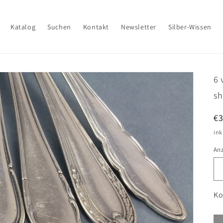
Katalog
Suchen
Kontakt
Newsletter
Silber-Wissen
6 
sh
N
€
Pr
ink
An
Ko