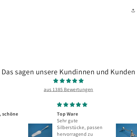
Das sagen unsere Kundinnen und Kunden
aus 1385 Bewertungen
p Ware
Seltenes silbernes
hr gute
Messerbänkchen,
lberstücke, passen
Wilhelm Binder, 800er
rvorragend zu
Silber