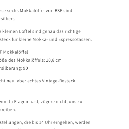
BSF
BSF
ese sechs Mokkalöffel von BSF sind
rsilbert.
e kleinen Löffel sind genau das richtige
steck für kleine Mokka- und Espressotassen.
F Mokkalöffel
öße des Mokkalöffels: 10,8 cm
rsilberung: 90
cht neu, aber echtes Vintage-Besteck.
___________________________________
nn du Fragen hast, zögere nicht, uns zu
hreiben.
stellungen, die bis 14 Uhr eingehen, werden