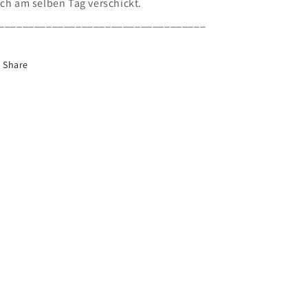
ch am selben Tag verschickt.
___________________________________
Share