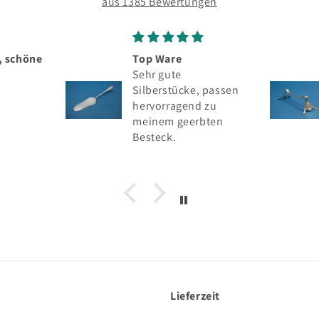
aus 1385 Bewertungen
Top Ware
Seltenes silbernes
Sehr gute
Messerbänkchen,
Silberstücke, passen
Wilhelm Binder, 80
hervorragend zu
Silber
meinem geerbten
Besteck.
Lieferzeit