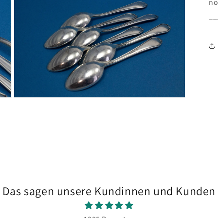
no
Modal
__
öffnen
Medien
5
in
Modal
öffnen
Das sagen unsere Kundinnen und Kunden