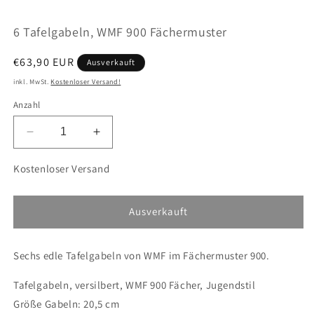
öffnen
ö
6 Tafelgabeln, WMF 900 Fächermuster
Normaler
€63,90 EUR
Ausverkauft
Preis
inkl. MwSt.
Kostenloser Versand!
Anzahl
Verringere
Erhöhe
die
die
Menge
Menge
Kostenloser Versand
für
für
6
6
Tafelgabeln,
Tafelgabeln,
Ausverkauft
WMF
WMF
900
900
Sechs edle Tafelgabeln von WMF im Fächermuster 900.
Fächermuster
Fächermuster
Tafelgabeln, versilbert, WMF 900 Fächer, Jugendstil
Größe Gabeln: 20,5 cm