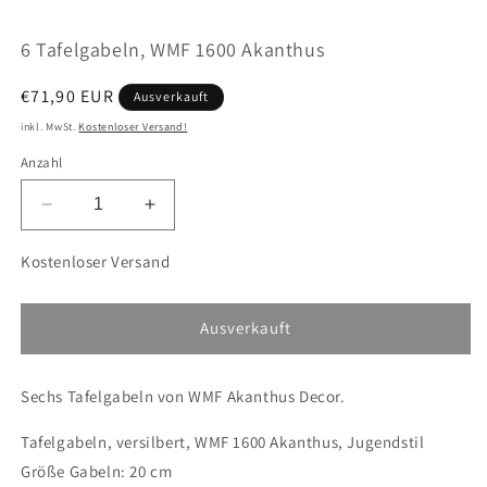
öffnen
ö
6 Tafelgabeln, WMF 1600 Akanthus
Normaler
€71,90 EUR
Ausverkauft
Preis
inkl. MwSt.
Kostenloser Versand!
Anzahl
Verringere
Erhöhe
die
die
Menge
Menge
Kostenloser Versand
für
für
6
6
Tafelgabeln,
Tafelgabeln,
Ausverkauft
WMF
WMF
1600
1600
Sechs Tafelgabeln von WMF Akanthus Decor.
Akanthus
Akanthus
Tafelgabeln, versilbert, WMF 1600 Akanthus, Jugendstil
Größe Gabeln: 20 cm