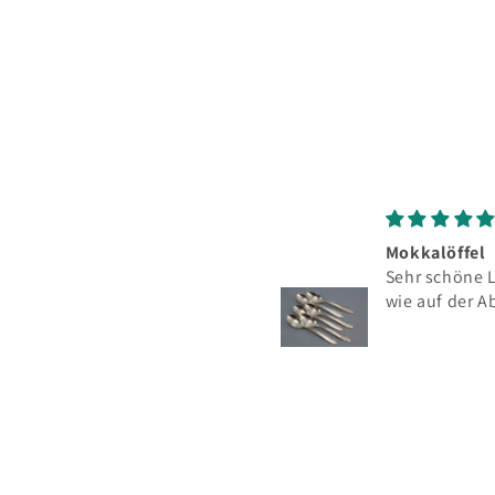
Seltenes silbernes
Mokkalöffel
Messerbänkchen,
Sehr schöne L
Wilhelm Binder, 800er
wie auf der A
Silber