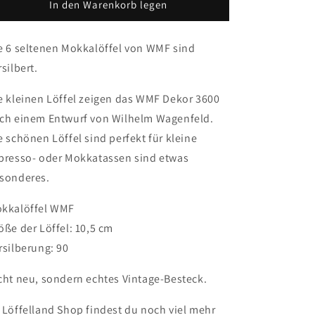
Mokkalöffel,
Mokkalöffel,
In den Warenkorb legen
WMF
WMF
3600
3600
e 6 seltenen Mokkalöffel von WMF sind
von
von
Wilhelm
Wilhelm
rsilbert.
Wagenfeld
Wagenfeld
e kleinen Löffel zeigen das WMF Dekor 3600
ch einem Entwurf von Wilhelm Wagenfeld.
e schönen Löffel sind perfekt für kleine
presso- oder Mokkatassen sind etwas
sonderes.
kkalöffel WMF
öße der Löffel: 10,5 cm
rsilberung: 90
cht neu, sondern echtes Vintage-Besteck.
 Löffelland Shop findest du noch viel mehr