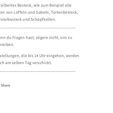
rsilbertes Besteck, wie zum Beispiel alle
ten von Löffeln und Gabeln, Tortenbesteck,
rvierbesteck und Schöpfkellen.
___________________________________
nn du Fragen hast, zögere nicht, uns zu
hreiben.
stellungen, die bis 14 Uhr eingehen, werden
ch am selben Tag verschickt.
___________________________________
Share