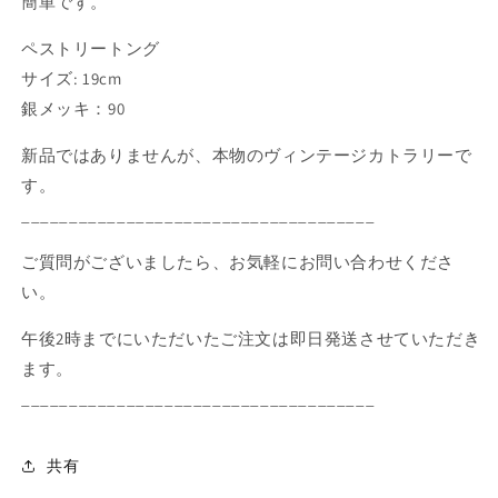
簡単です。
ト
ト
ペストリートング
リ
リ
ー
ー
サイズ: 19cm
ト
ト
銀メッキ：90
ン
ン
新品ではありませんが、本物のヴィンテージカトラリーで
グ、
グ、
ヴ
ヴ
す。
ィ
ィ
_____________________________________
ン
ン
ご質問がございましたら、お気軽にお問い合わせくださ
テ
テ
ー
ー
い。
ジ
ジ
午後2時までにいただいたご注文は即日発送させていただき
の
の
ます。
数
数
量
量
_____________________________________
を
を
減
増
共有
ら
や