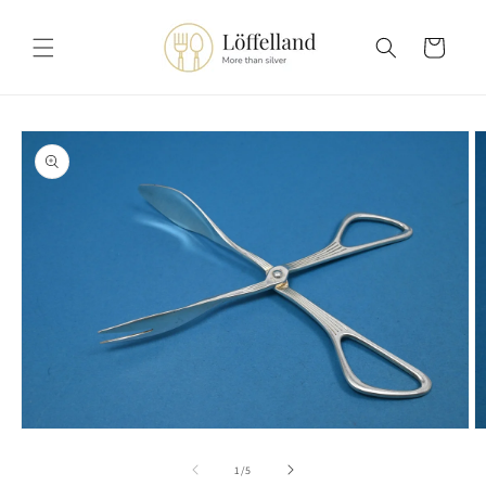
コンテ
カ
ンツに
進む
ー
ト
商品情
報にス
キップ
モ
ー
の
1
/
5
ダ