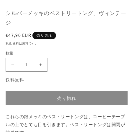
ル
で
シルバーメッキのペストリートング、ヴィンテー
メ
デ
ジ
ィ
ア
(1)
(2
通
€47,90 EUR
売り切れ
を
常
税込 送料は無料です。
開
価
く
数量
格
シ
シ
ル
ル
送料無料
バ
バ
ー
ー
メ
メ
売り切れ
ッ
ッ
キ
キ
これらの銀メッキのペストリートングは、コーヒーテーブ
の
の
ペ
ペ
ルの上でとても目を引きます。ペストリートングは開閉が
ス
ス