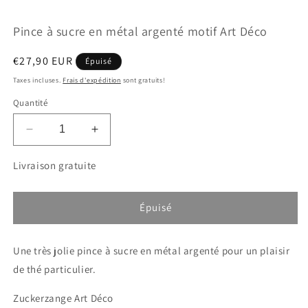
dans
d
une
u
Pince à sucre en métal argenté motif Art Déco
fenêtre
f
modale
m
Prix
€27,90 EUR
Épuisé
habituel
Taxes incluses.
Frais d'expédition
sont gratuits!
Quantité
Réduire
Augmenter
la
la
quantité
quantité
Livraison gratuite
de
de
Pince
Pince
à
à
Épuisé
sucre
sucre
en
en
Une très jolie pince à sucre en métal argenté pour un plaisir
métal
métal
argenté
argenté
de thé particulier.
motif
motif
Art
Art
Zuckerzange Art Déco