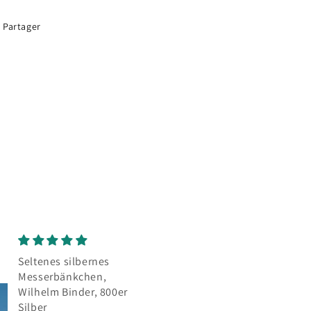
Partager
Seltenes silbernes
Mokkalöffel
Messerbänkchen,
Sehr schöne Löffel
Wilhelm Binder, 800er
wie auf der Abbil
Silber