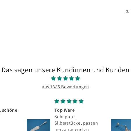
3
dans
une
fenêtre
modale
Das sagen unsere Kundinnen und Kunden
aus 1385 Bewertungen
, schöne
Top Ware
Sehr gute
Silberstücke, passen
hervorragend zu