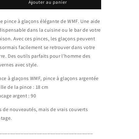
à
à
Ajouter au panier
glaçons
glaçons
plaquées
plaquées
e pince à glaçons élégante de WMF. Une aide
argent,
argent,
pinces
pinces
dispensable dans la cuisine ou le bar de votre
à
à
ison. Avec ces pinces, les glaçons peuvent
glaçons
glaçons
sormais facilement se retrouver dans votre
plaquées
plaquées
argent
argent
rre. Des outils parfaits pour l'homme des
vernes avec style.
nce à glaçons WMF, pince à glaçons argentée
ille de la pince : 18 cm
acage argent : 90
s de nouveautés, mais de vrais couverts
ntage.
___________________________________