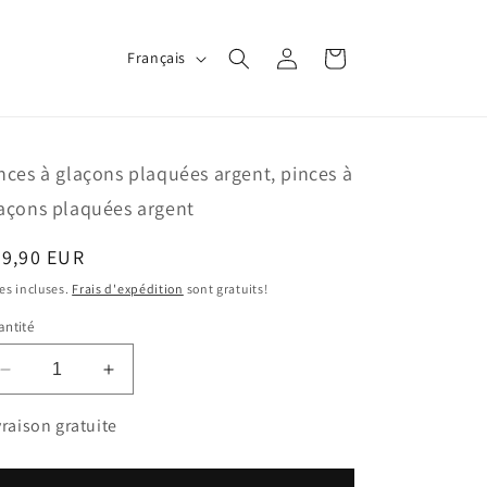
L
Connexion
Panier
Français
a
n
g
nces à glaçons plaquées argent, pinces à
u
açons plaquées argent
e
ix
39,90 EUR
bituel
es incluses.
Frais d'expédition
sont gratuits!
ntité
Réduire
Augmenter
la
la
quantité
quantité
vraison gratuite
de
de
Pinces
Pinces