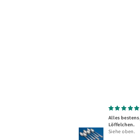
2
dans
une
fenêtre
modale
Alles bestens
Löffelchen.
Siehe oben.