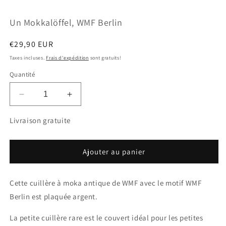
dans
d
une
u
Un Mokkalöffel, WMF Berlin
fenêtre
f
modale
m
Prix
€29,90 EUR
habituel
Taxes incluses.
Frais d'expédition
sont gratuits!
Quantité
Réduire
Augmenter
la
la
quantité
quantité
Livraison gratuite
de
de
Un
Un
Mokkalöffel,
Mokkalöffel,
Ajouter au panier
WMF
WMF
Berlin
Berlin
Cette cuillère à moka antique de WMF avec le motif WMF
Berlin est plaquée argent.
La petite cuillère rare est le couvert idéal pour les petites