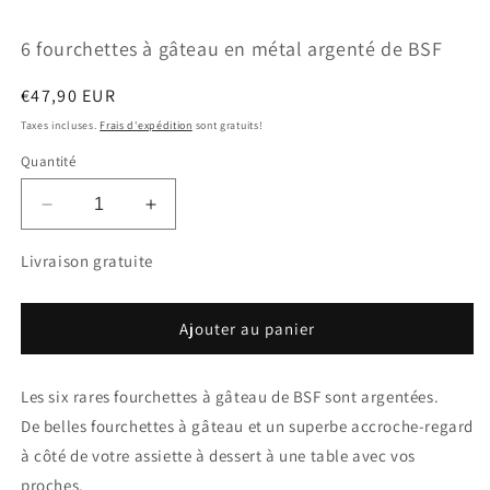
dans
d
une
u
6 fourchettes à gâteau en métal argenté de BSF
fenêtre
f
modale
m
Prix
€47,90 EUR
habituel
Taxes incluses.
Frais d'expédition
sont gratuits!
Quantité
Réduire
Augmenter
la
la
quantité
quantité
Livraison gratuite
de
de
6
6
fourchettes
fourchettes
Ajouter au panier
à
à
gâteau
gâteau
Les six rares fourchettes à gâteau de BSF sont argentées.
en
en
métal
métal
De belles fourchettes à gâteau et un superbe accroche-regard
argenté
argenté
à côté de votre assiette à dessert à une table avec vos
de
de
proches.
BSF
BSF