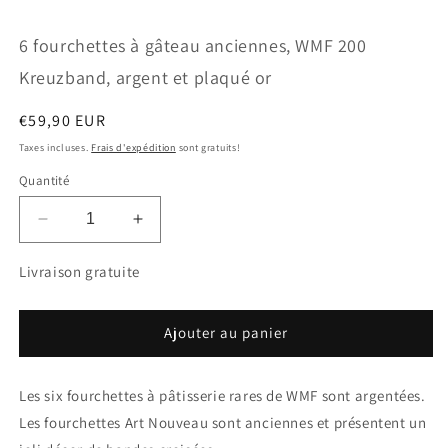
dans
d
une
u
6 fourchettes à gâteau anciennes, WMF 200
fenêtre
f
modale
m
Kreuzband, argent et plaqué or
Prix
€59,90 EUR
habituel
Taxes incluses.
Frais d'expédition
sont gratuits!
Quantité
Réduire
Augmenter
la
la
quantité
quantité
Livraison gratuite
de
de
6
6
fourchettes
fourchettes
Ajouter au panier
à
à
gâteau
gâteau
Les six fourchettes à pâtisserie rares de WMF sont argentées.
anciennes,
anciennes,
WMF
WMF
Les fourchettes Art Nouveau sont anciennes et présentent un
200
200