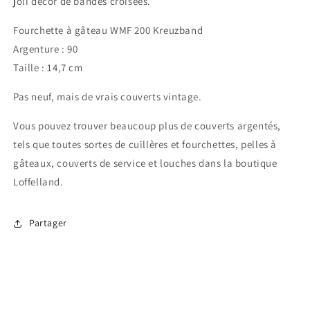
joli décor de bandes croisées.
Kreuzband,
Kreuzband,
argent
argent
Fourchette à gâteau WMF 200 Kreuzband
et
et
Argenture : 90
plaqué
plaqué
or
or
Taille : 14,7 cm
Pas neuf, mais de vrais couverts vintage.
Vous pouvez trouver beaucoup plus de couverts argentés,
tels que toutes sortes de cuillères et fourchettes, pelles à
gâteaux, couverts de service et louches dans la boutique
Loffelland.
Partager