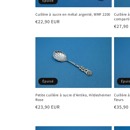
Épuisé
t
Cuillère 
Cuillère à sucre en métal argenté, WMF 2200
i
comparti
Prix
€22,90 EUR
Prix
€27,90
habituel
o
habitu
n
:
Épuisé
Épui
Petite cuillère à sucre d'Antiko, Hildesheimer
Cuillère 
Rose
fleurs
Prix
€23,90 EUR
Prix
€35,90
habituel
habitu