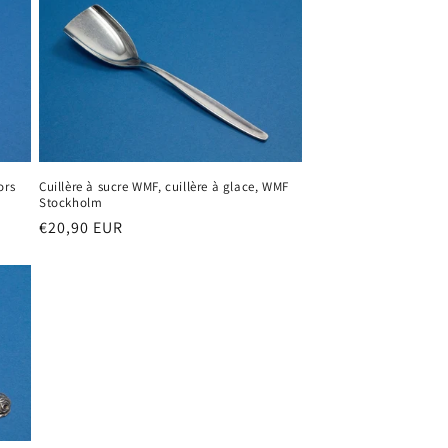
ors
Cuillère à sucre WMF, cuillère à glace, WMF
Stockholm
Prix
€20,90 EUR
habituel