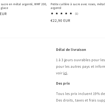
à sucre en métal argenté, WMF 200,
Petite cuillère à sucre avec roses, métal
à glace
argenté
 EUR
1
(1)
total
el
Prix
€22,90 EUR
des
critiques
habituel
Délai de livraison
1 à 3 jours ouvrables pour le
pour les autres pays et inform
voir
ici
.
Des prix
Tous les prix incluent 19% d
Des droits, taxes et frais su