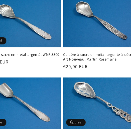
sé
à sucre en métal argenté, WMF 3300
Cuillère à sucre en métal argenté à déc
Art Nouveau, Martin Rosemarie
 EUR
Prix
€29,90 EUR
el
habituel
sé
Épuisé