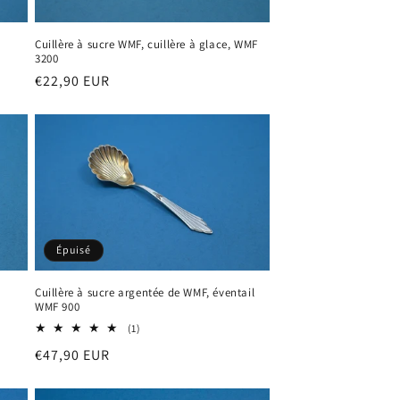
Cuillère à sucre WMF, cuillère à glace, WMF
3200
Prix
€22,90 EUR
habituel
Épuisé
Cuillère à sucre argentée de WMF, éventail
WMF 900
1
(1)
total
Prix
€47,90 EUR
des
critiques
habituel