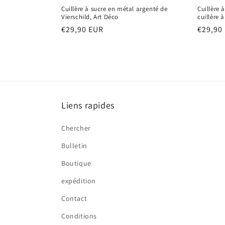
Cuillère à sucre en métal argenté de
Cuillère 
Vierschild, Art Déco
cuillère 
Prix
€29,90 EUR
Prix
€29,90
habituel
habitu
Liens rapides
Chercher
Bulletin
Boutique
expédition
Contact
Conditions