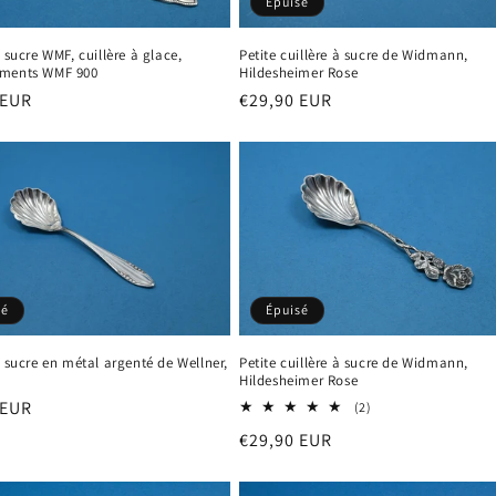
Épuisé
à sucre WMF, cuillère à glace,
Petite cuillère à sucre de Widmann,
ments WMF 900
Hildesheimer Rose
 EUR
Prix
€29,90 EUR
el
habituel
sé
Épuisé
à sucre en métal argenté de Wellner,
Petite cuillère à sucre de Widmann,
Hildesheimer Rose
 EUR
2
(2)
total
el
Prix
€29,90 EUR
des
critiques
habituel