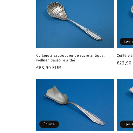
Épui
Cuillère à saupoudrer de sucre antique,
Cuillère 
wellner, passoire à thé
Prix
€22,90
Prix
€63,90 EUR
habitu
habituel
Épuisé
Épui